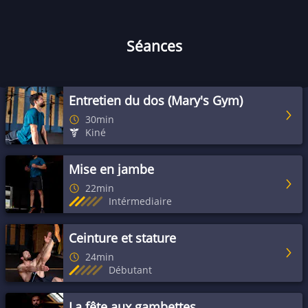
Séances
Entretien du dos (Mary's Gym)
30min
Kiné
Mise en jambe
22min
Intérmediaire
Ceinture et stature
24min
Débutant
La fête aux gambettes