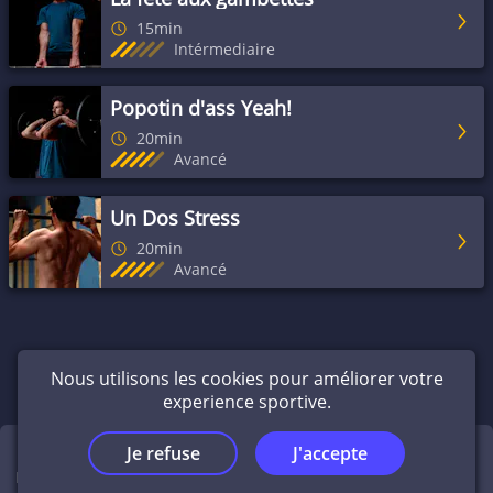
15min
Intérmediaire
Popotin d'ass Yeah!
20min
Avancé
Un Dos Stress
20min
Avancé
Nous utilisons les cookies pour améliorer votre
experience sportive.
Je refuse
J'accepte
Exercices
Accueil
Éditeur
Infos